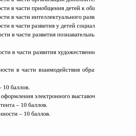
ости в части приобщения детей к общечеловеческим
сти в части интеллектуального развития детей – 10 
сти в части развития у детей социально-личностных
ости в части развития познавательных и творческих
ости в части развития художественно-эстетического
ности в части взаимодействия образовательной ор
 10 баллов.
 оформления электронного выставочного стенда – 10
тента – 10 баллов.
ности – 10 баллов.