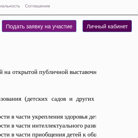
иальность
Соглашение
Подать заявку на участие
Личный кабинет
й на открытой публичной выставочной интернет-пл
зования (детских садов и других учреждений, 
сти в части укрепления здоровья детей – 10 баллов.
сти в части интеллектуального развития детей – 10 
ости в части приобщения детей к общечеловеческим