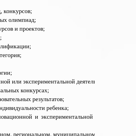
, конкурсов;
ных олимпиад;
урсов и проектов;
;
алификации;
тегория;
огии;
онной или экспериментальной деятельности;
нальных конкурсах;
зовательных результатов;
ндивидуальности ребенка;
нновационной и экспериментальной работе на феде
ьном, региональном, муниципальном уровнях;