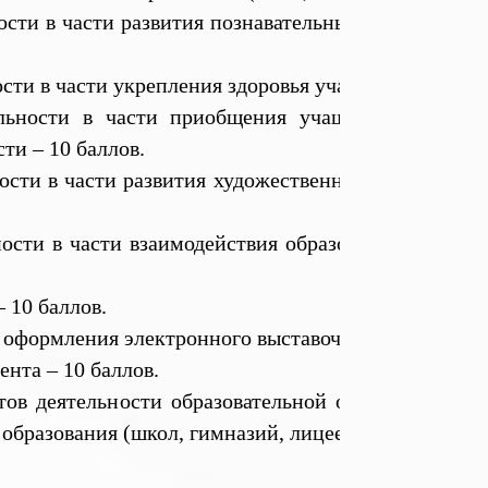
ности в части развития познавательных и творчески
сти в части укрепления здоровья учащихся – 10 бал
ельности в части приобщения учащихся к общеч
ти – 10 баллов.
ности в части развития художественно-эстетическог
ности в части взаимодействия образовательной орг
 10 баллов.
 оформления электронного выставочного стенда – 10
ента – 10 баллов.
атов деятельности образовательной организации в
 образования (школ, гимназий, лицеев)" учитываютс