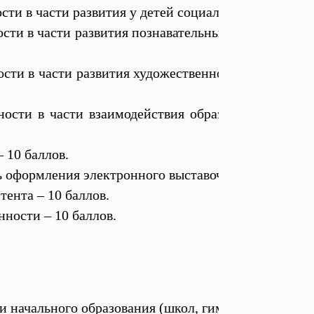
сти в части развития у детей социально-личностных
ости в части развития познавательных и творческих
ости в части развития художественно-эстетического
ности в части взаимодействия образовательной ор
 10 баллов.
ь оформления электронного выставочного стенда – 1
тента – 10 баллов.
ности – 10 баллов.
и начального образования (школ, гимназий, лицеев)