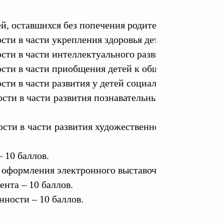
й, оставшихся без попечения родителей":
сти в части укрепления здоровья детей – 10 баллов.
сти в части интеллектуального развития детей – 10 
ости в части приобщения детей к общечеловеческим
сти в части развития у детей социально-личностных
ости в части развития познавательных и творческих
ости в части развития художественно-эстетического
 10 баллов.
 оформления электронного выставочного стенда – 10
ента – 10 баллов.
ности – 10 баллов.