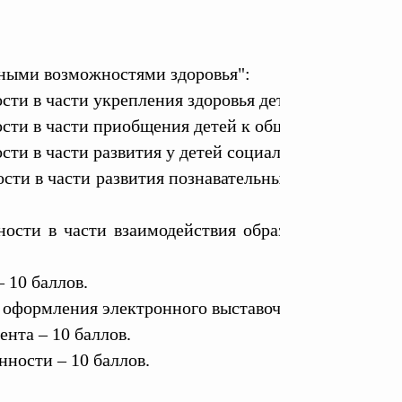
нными возможностями здоровья":
сти в части укрепления здоровья детей – 10 баллов.
ости в части приобщения детей к общечеловеческим
сти в части развития у детей социально-личностных
ости в части развития познавательных и творческих
ности в части взаимодействия образовательной ор
 10 баллов.
 оформления электронного выставочного стенда – 10
ента – 10 баллов.
ности – 10 баллов.